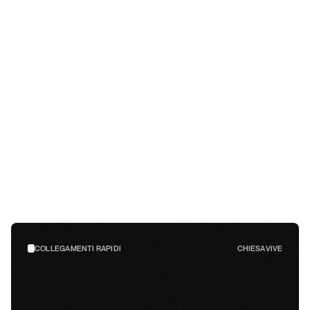
Orari dei servizi
10:30
–
N/D
12:30
–
N/D
Indirizzo
Danzinger Platz 12, 60314 Francoforte sul Meno
Google Maps
Porta la famiglia
Abbiamo ministeri dedicati ai bambini dai 6 mesi agli 11 anni, 
con gruppi per fasce d'età: 6 mesi-2 anni, 2-3 anni, 4-6 anni 
e 7-11 anni.
COLLEGAMENTI RAPIDI
CHIESA VIVE