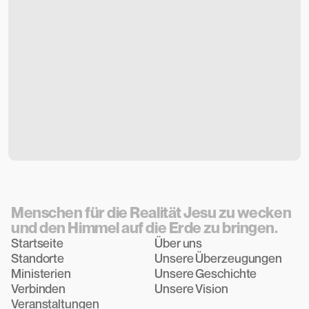
Menschen für die Realität Jesu zu wecken 
und den Himmel auf die Erde zu bringen.
Startseite
Über uns
Startseite
Standorte
Über uns
Unsere Überzeugungen
Standorte
Ministerien
Unsere Überzeugungen
Unsere Geschichte
Ministerien
Verbinden
Unsere Geschichte
Unsere Vision
Verbinden
Veranstaltungen
Unsere Vision