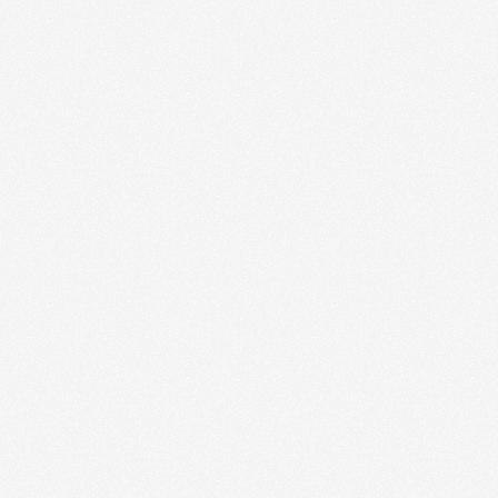
Wann sollte ich ankommen?
Wir empfehlen, etwa 20-30 Minuten früher
anzukommen, um genügend Zeit für das Parken, das
Wie lautet die Kleiderordnung?
Anmelden Ihrer Kinder und das Kennenlernen unseres
Teams vor dem Gottesdienst zu haben.
Es gibt keine Kleiderordnung! Komm einfach in deiner
herkömmlichen Sonntagskleidung.
Gibt es einen Ort für meine Kinder?
Ja, jeder Standort der VIVE Church bietet Royal Kids
an — ein Kindergottesdienst-Erlebnis, das biblische
Wie verbinde ich mich?
Lehre und lustige Aktivitäten altersgerecht gestaltet.
Wir haben auch Räumlichkeiten für stillende Mütter.
Wenn Sie sich mit unserer Gemeinschaft verbinden
möchten, können Sie einen Sonntagsgottesdienst
Was kann ich bei einer Wartung
besuchen, sich einer unserer Gruppen anschließen
erwarten?
oder in einem Team mitwirken.