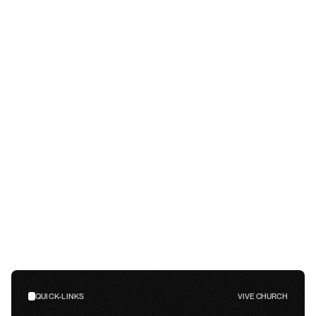
Gottesdienstzeiten
09:30 Uhr
–
N/V
Adresse
2122 Metcalf Street, Honolulu, HI 96822
Google Maps
Parken
Wir bieten Parkplätze vor Ort für eine reibungslose und 
entspannte Ankunft. Unser Team wird Sie bei Ihrer Ankunft 
begrüßen und einweisen – halten Sie einfach Ausschau 
nach unserem Parkplatz-Team und kommen Sie herein.
Bringen Sie die Familie mit
Wir haben eigene Dienste für Kinder im Alter von 2 bis 11 
Jahren.
QUICK-LINKS
VIVE CHURCH